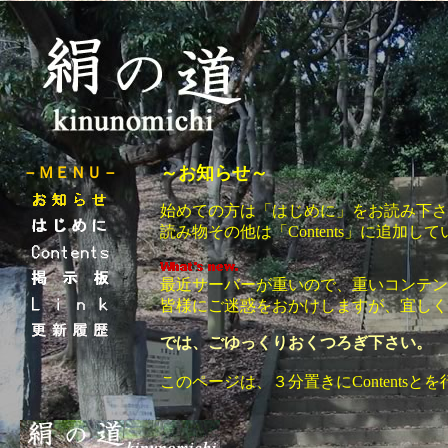
～お知らせ～
－ＭＥＮＵ－
始めての方は「はじめに」をお読み下さ
読み物その他は「Contents」に追加し
最近サーバーが重いので、重いコンテン
皆様にご迷惑をおかけしますが、宜しく
では、ごゆっくりおくつろぎ下さい。
このページは、３分置きにContentsと